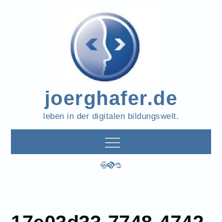
Skip
to
content
joerghafer.de
leben in der digitalen bildungswelt.
LinkedIn
RSS-Feed
Mastodon
17e03d33-7748-4742-
Home