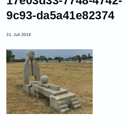
17e03d33-
7748-4742-
9c93-da5a41e82374
9c93-
da5a41e82374
31. Juli 2019