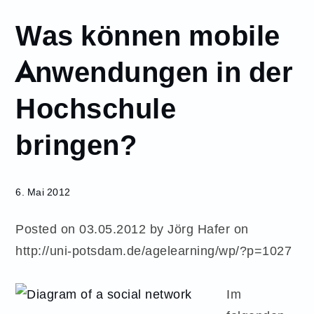
Mai
Was können mobile
6
Was können
Anwendungen in der
mobile
Anwendungen
Hochschule
in der
Hochschule
bringen?
bringen?
6. Mai 2012
Posted on
03.05.2012
by
Jörg Hafer on
http://uni-potsdam.de/agelearning/wp/?p=1027
Im