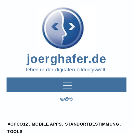
Skip
to
content
joerghafer.de
leben in der digitalen bildungswelt.
LinkedIn
RSS-Feed
Mastodon
Home
#OPCO12
,
MOBILE APPS
,
STANDORTBESTIMMUNG
,
2012
TOOLS