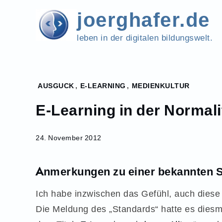
Skip
joerghafer.de
to
content
leben in der digitalen bildungswelt.
Home
AUSGUCK
,
E-LEARNING
,
MEDIENKULTUR
2012
E-Learning in der Normali
November
24
E-Learning
24. November 2012
in der
Normalität?
Anmerkungen zu einer bekannten S
Ich habe inzwischen das Gefühl, auch diese
Die Meldung des „Standards“ hatte es diesm