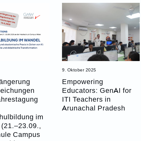
9. Oktober 2025
längerung
Empowering
reichungen
Educators: GenAI for
hrestagung
ITI Teachers in
Arunachal Pradesh
hulbildung im
(21.–23.09.,
hule Campus