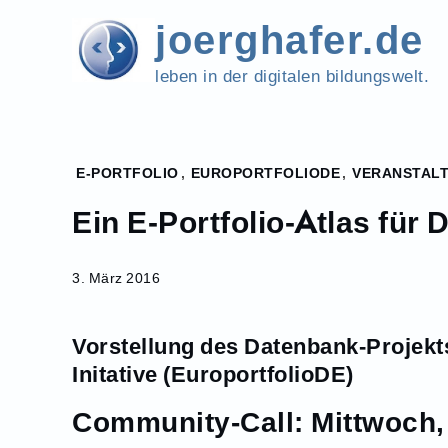
Skip
joerghafer.de
to
content
leben in der digitalen bildungswelt.
Home
E-PORTFOLIO
,
EUROPORTFOLIODE
,
VERANSTAL
2016
Ein E-Portfolio-Atlas für
März
3
Ein E-
3. März 2016
Portfolio-
Atlas für
Vorstellung des Datenbank-Projekt
Deutschland
Initative (EuroportfolioDE)
Community-Call: Mittwoch, 