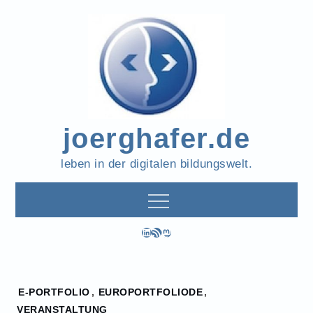
Skip
to
content
joerghafer.de
leben in der digitalen bildungswelt.
LinkedIn
RSS-Feed
Mastodon
Home
E-PORTFOLIO
,
EUROPORTFOLIODE
,
2016
VERANSTALTUNG