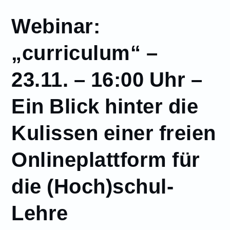
November
Webinar:
22
Webinar:
„curriculum“ –
„curriculum“ –
23.11. – 16:00
23.11. – 16:00 Uhr –
Uhr – Ein Blick
hinter die
Ein Blick hinter die
Kulissen einer
freien
Onlineplattform
Kulissen einer freien
für die
(Hoch)schul-
Onlineplattform für
Lehre
die (Hoch)schul-
Lehre