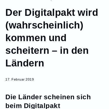
Februar
Der Digitalpakt wird
17
Der Digitalpakt
(wahrscheinlich)
wird
(wahrscheinlich)
kommen und
kommen und
scheitern – in
scheitern – in den
den Ländern
Ländern
17. Februar 2019
Die Länder scheinen sich
beim Digitalpakt