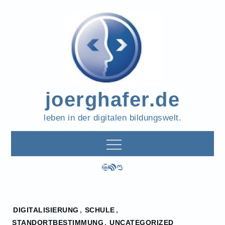
Skip
to
content
joerghafer.de
leben in der digitalen bildungswelt.
LinkedIn
RSS-Feed
Mastodon
Home
DIGITALISIERUNG
,
SCHULE
,
2019
STANDORTBESTIMMUNG
,
UNCATEGORIZED