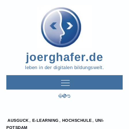
Skip
to
content
joerghafer.de
leben in der digitalen bildungswelt.
LinkedIn
RSS-Feed
Mastodon
Home
AUSGUCK
,
E-LEARNING
,
HOCHSCHULE
,
UNI-
2020
POTSDAM