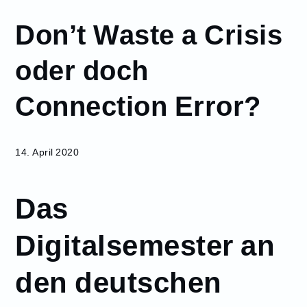
April
Don’t Waste a Crisis
14
Don’t
oder doch
Waste a
Crisis oder
Connection Error?
doch
Connection
Error?
14. April 2020
Das
Digitalsemester an
den deutschen