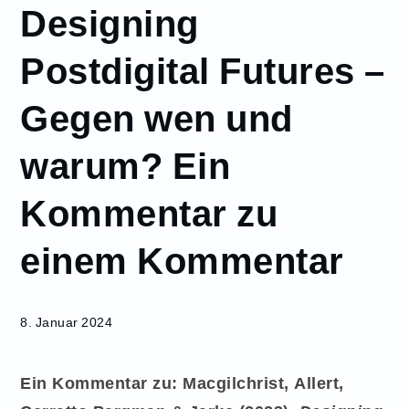
Designing
Januar
8
Postdigital Futures –
Designing
Postdigital
Gegen wen und
Futures –
Gegen wen
warum? Ein
und
warum?
Ein
Kommentar zu
Kommentar
zu einem
einem Kommentar
Kommentar
8. Januar 2024
Ein Kommentar zu: Macgilchrist, Allert,