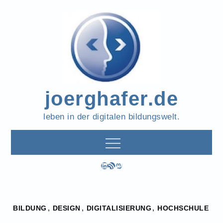
Skip
to
content
joerghafer.de
leben in der digitalen bildungswelt.
LinkedIn
RSS-Feed
Mastodon
Home
BILDUNG
,
DESIGN
,
DIGITALISIERUNG
,
HOCHSCHULE
2024