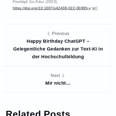
Postdigit Sci Educ
(2023).
https://doi.org/10.1007/s42438-022-00389-y
[
↩
]
Beitragsnavigation
Previous
Happy Birthday ChatGPT –
Gelegentliche Gedanken zur Text-KI in
der Hochschulbildung
Next
Mir nicht…
Related Posts