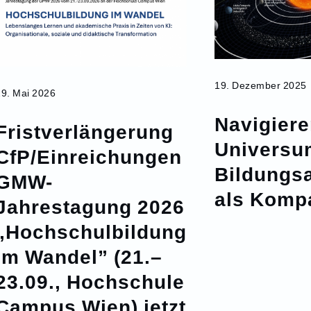
19. Dezember 2025
29. Mai 2026
Navigiere
Fristverlängerung
Universu
CfP/Einreichungen
Bildungs
GMW-
als Komp
Jahrestagung 2026
„Hochschulbildung
im Wandel” (21.–
23.09., Hochschule
Campus Wien) jetzt