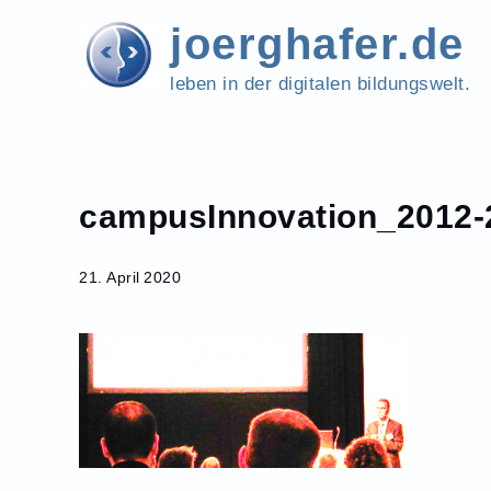
Skip
joerghafer.de
to
content
leben in der digitalen bildungswelt.
campusInnovation_2012-
Home
campusInnovation_2012-
2
21. April 2020