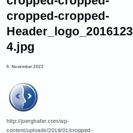
cropped-cropped-
cropped-cropped-
cropped-cropped-
Header_logo_20161230-
4.jpg
Header_logo_2016123
4.jpg
5. November 2022
http://joerghafer.com/wp-
content/uploads/2019/01/cropped-