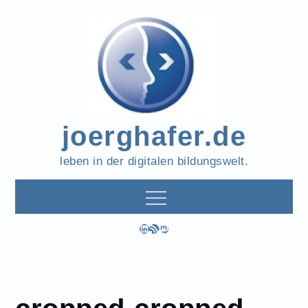
Skip
to
content
joerghafer.de
leben in der digitalen bildungswelt.
LinkedIn
RSS-Feed
Mastodon
cropped-cropped-
Home