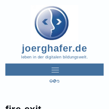
Skip
to
content
joerghafer.de
leben in der digitalen bildungswelt.
LinkedIn
RSS-Feed
Mastodon
fire-exit
Home