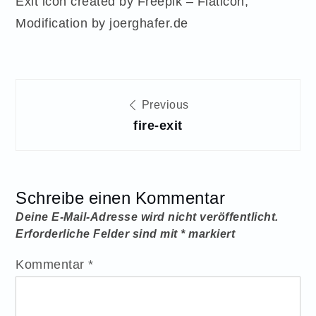
Exit icon created by Freepik – Flaticon,
Modification by joerghafer.de
Beitragsnavigation
Previous
fire-exit
Schreibe einen Kommentar
Deine E-Mail-Adresse wird nicht veröffentlicht.
Erforderliche Felder sind mit
*
markiert
Kommentar
*