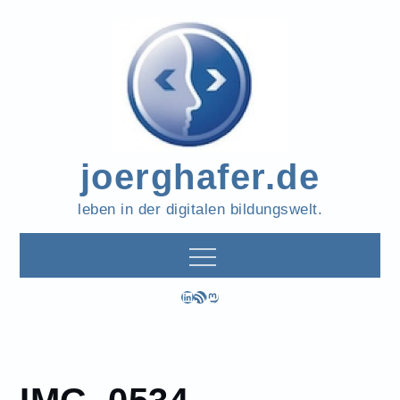
Skip
to
content
joerghafer.de
leben in der digitalen bildungswelt.
LinkedIn
RSS-Feed
Mastodon
IMG_0534
Home