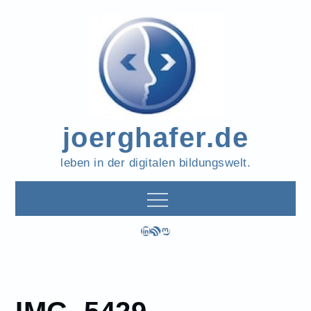
Skip
to
content
joerghafer.de
leben in der digitalen bildungswelt.
LinkedIn
RSS-Feed
Mastodon
IMG_5429
Home