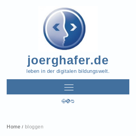
Skip
to
content
joerghafer.de
leben in der digitalen bildungswelt.
LinkedIn
RSS-Feed
Mastodon
Home
bloggen