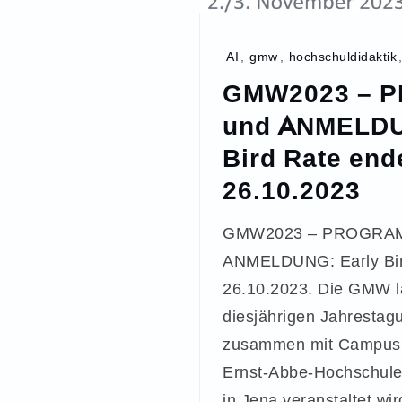
AI
,
gmw
,
hochschuldidaktik
GMW2023 – 
und ANMELDU
Bird Rate end
26.10.2023
GMW2023 – PROGRA
ANMELDUNG: Early Bir
26.10.2023. Die GMW lä
diesjährigen Jahrestagu
zusammen mit CampusS
Ernst-Abbe-Hochschule
in Jena veranstaltet wi