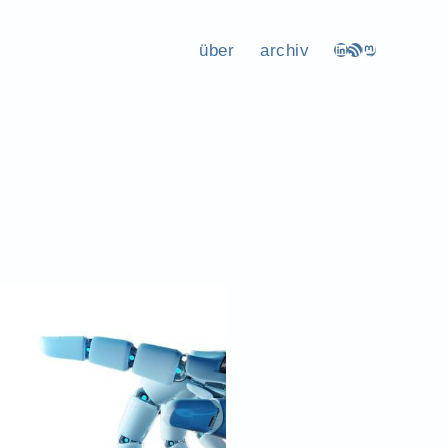
über
archiv
LinkedIn
RSS-Feed
Mastodon