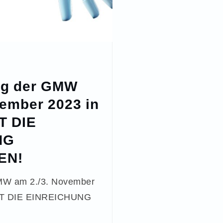
ng der GMW
vember 2023 in
T DIE
NG
EN!
MW am 2./3. November
TZT DIE EINREICHUNG