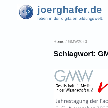
Skip
joerghafer.de
to
content
leben in der digitalen bildungswelt.
Home
GMW2023
Schlagwort:
G