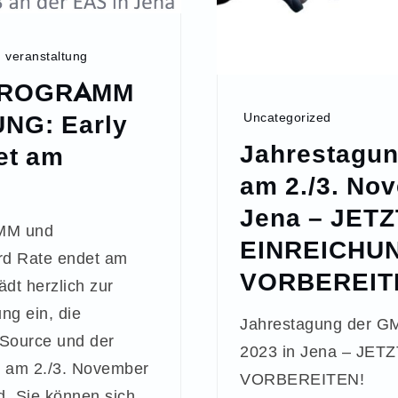
,
veranstaltung
PROGRAMM
NG: Early
Uncategorized
Jahrestagu
et am
am 2./3. No
Jena – JETZ
MM und
EINREICHU
d Rate endet am
VORBEREIT
dt herzlich zur
ng ein, die
Jahrestagung der G
ource und der
2023 in Jena – JE
 am 2./3. November
VORBEREITEN!
rd. Sie können sich