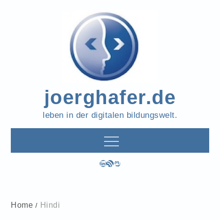
Skip
to
content
joerghafer.de
leben in der digitalen bildungswelt.
LinkedIn
RSS-Feed
Mastodon
Home
Hindi