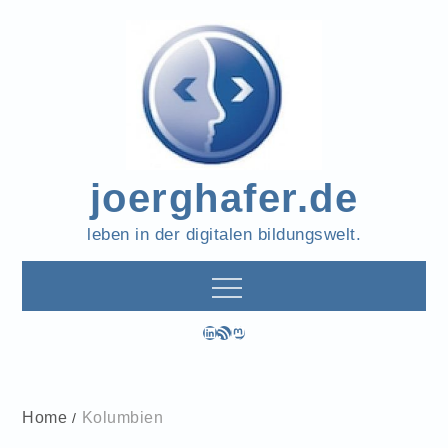
Skip
to
content
joerghafer.de
leben in der digitalen bildungswelt.
LinkedIn
RSS-Feed
Mastodon
Home
Kolumbien