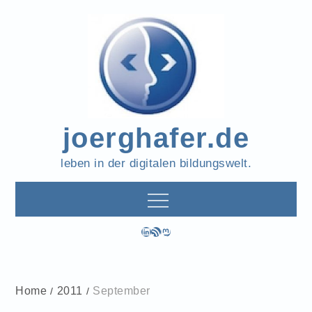
Skip
to
content
joerghafer.de
leben in der digitalen bildungswelt.
LinkedIn
RSS-Feed
Mastodon
Home
2011
September