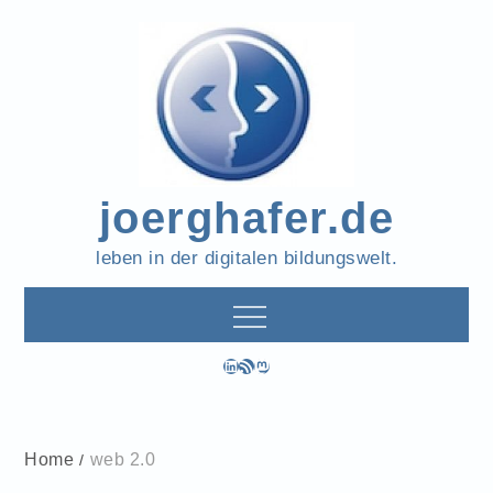
Skip
to
content
joerghafer.de
leben in der digitalen bildungswelt.
LinkedIn
RSS-Feed
Mastodon
Home
web 2.0