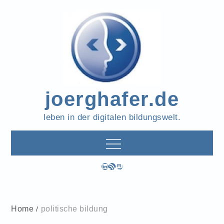
Skip
to
content
joerghafer.de
leben in der digitalen bildungswelt.
LinkedIn
RSS-Feed
Mastodon
Home
politische bildung