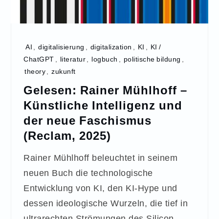
AI
,
digitalisierung
,
digitalization
,
KI
,
KI /
ChatGPT
,
literatur
,
logbuch
,
politische bildung
,
theory
,
zukunft
Gelesen: Rainer Mühlhoff –
Künstliche Intelligenz und
der neue Faschismus
(Reclam, 2025)
Rainer Mühlhoff beleuchtet in seinem
neuen Buch die technologische
Entwicklung von KI, den KI-Hype und
dessen ideologische Wurzeln, die tief in
ultrarechten Strömungen des Silicon