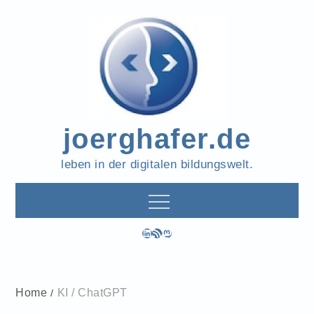
Skip
to
content
joerghafer.de
leben in der digitalen bildungswelt.
LinkedIn
RSS-Feed
Mastodon
Home
KI / ChatGPT