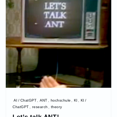
AI / ChatGPT
,
ANT
,
hochschule
,
KI
,
KI /
ChatGPT
,
research
,
theory
Let’s talk ANT!