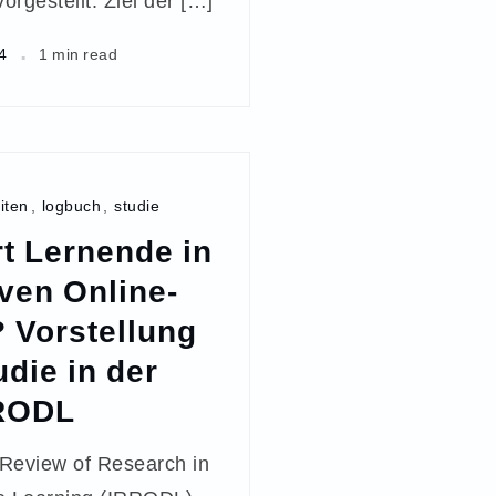
orgestellt. Ziel der […]
4
1 min read
iten
,
logbuch
,
studie
rt Lernende in
ven Online-
 Vorstellung
udie in der
RODL
l Review of Research in