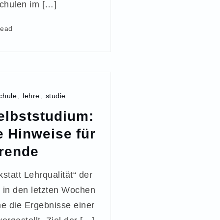
schulen im […]
read
chule
,
lehre
,
studie
elbststudium:
e Hinweise für
rende
statt Lehrqualität“ der
 in den letzten Wochen
he die Ergebnisse einer