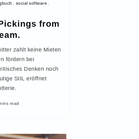
ogbuch
,
social software
,
Pickings from
ream.
tter zahlt keine Mieten
n fördern bei
kritisches Denken noch
tige StIL eröffnet
tterie.
mins read