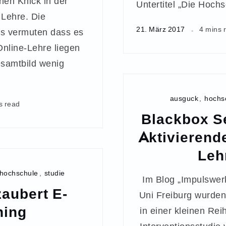
hen Knick in der
Untertitel „Die Hoch
Lehre. Die
21. März 2017
4 mins 
ts vermuten dass es
Online-Lehre liegen
samtbild wenig
ausguck
,
hochs
s read
Blackbox S
Aktivierend
Leh
hochschule
,
studie
Im Blog „Impulswerk
zaubert E-
Uni Freiburg wurden
ning
in einer kleinen Rei