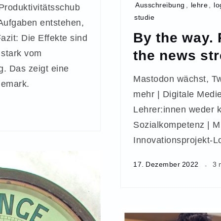
Ausschreibung
,
lehre
,
l
Produktivitätsschub
studie
 Aufgaben entstehen,
By the way. 
azit: Die Effekte sind
the news st
 stark vom
g. Das zeigt eine
Mastodon wächst, Twi
nemark.
mehr | Digitale Medie
Lehrer:innen weder 
Sozialkompetenz | Mu
Innovationsprojekt-Lo
17. Dezember 2022
3 