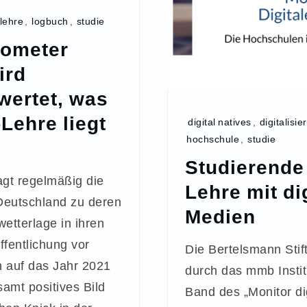
lehre
,
logbuch
,
studie
ometer
ird
wertet, was
Lehre liegt
digital natives
,
digitalisie
hochschule
,
studie
Studierende 
agt regelmäßig die
Lehre mit di
Deutschland zu deren
Medien
etterlage in ihren
ffentlichung vor
Die Bertelsmann Stif
h auf das Jahr 2021
durch das mmb Institu
samt positives Bild
Band des „Monitor di