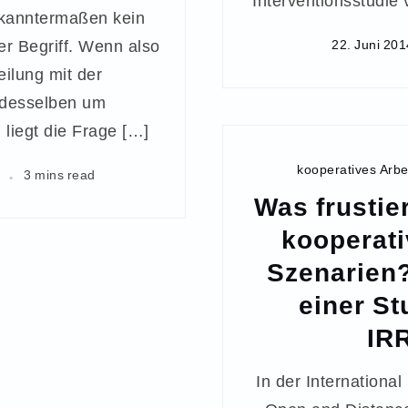
Interventionsstudie v
bekanntermaßen kein
er Begriff. Wenn also
22. Juni 201
eilung mit der
 desselben um
 liegt die Frage […]
kooperatives Arbe
3 mins read
Was frustie
kooperati
Szenarien?
einer St
IR
In der Internationa