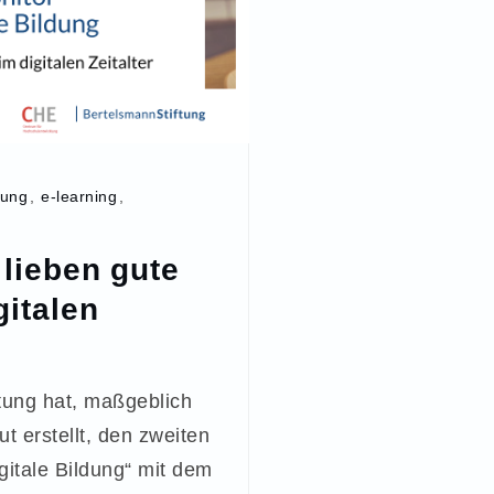
rung
,
e-learning
,
lieben gute
gitalen
tung hat, maßgeblich
t erstellt, den zweiten
gitale Bildung“ mit dem