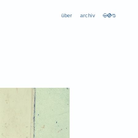
über
archiv
LinkedIn
RSS-Feed
Mastodon