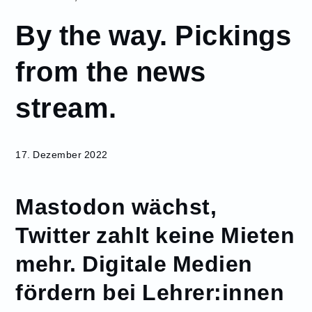
Dezember
By the way. Pickings
17
By the
from the news
way.
Pickings
stream.
from the
news
stream.
17. Dezember 2022
Mastodon wächst,
Twitter zahlt keine Mieten
mehr. Digitale Medien
fördern bei Lehrer:innen