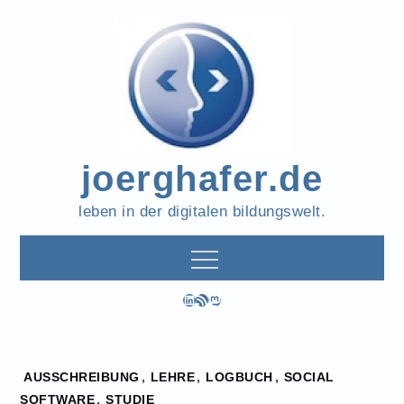
Skip
to
content
joerghafer.de
leben in der digitalen bildungswelt.
LinkedIn
RSS-Feed
Mastodon
Home
AUSSCHREIBUNG
,
LEHRE
,
LOGBUCH
,
SOCIAL
2022
SOFTWARE
,
STUDIE