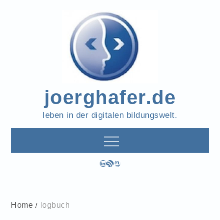
Skip
to
content
joerghafer.de
leben in der digitalen bildungswelt.
LinkedIn
RSS-Feed
Mastodon
Home
logbuch