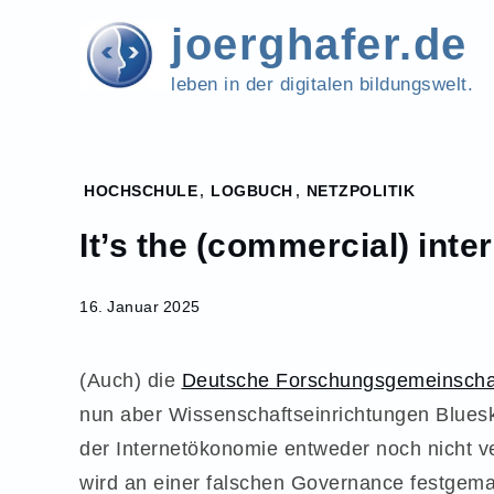
Skip
joerghafer.de
to
content
leben in der digitalen bildungswelt.
Home
HOCHSCHULE
,
LOGBUCH
,
NETZPOLITIK
2025
It’s the (commercial) inter
Januar
16
It’s the
16. Januar 2025
(commercial)
internet,
stupid
(Auch) die
Deutsche Forschungsgemeinschaft
nun aber Wissenschaftseinrichtungen Blues
der Internetökonomie entweder noch nicht ve
wird an einer falschen Governance festgema