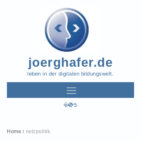
Skip
to
content
joerghafer.de
leben in der digitalen bildungswelt.
LinkedIn
RSS-Feed
Mastodon
Home
netzpolitik