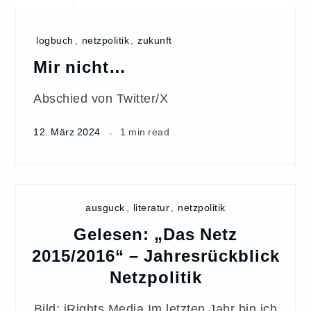
logbuch
,
netzpolitik
,
zukunft
Mir nicht…
Abschied von Twitter/X
12. März 2024
1 min read
ausguck
,
literatur
,
netzpolitik
Gelesen: „Das Netz
2015/2016“ – Jahresrückblick
Netzpolitik
Bild: iRights.Media Im letzten Jahr bin ich