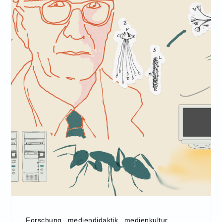
Forschung
,
mediendidaktik
,
medienkultur
,