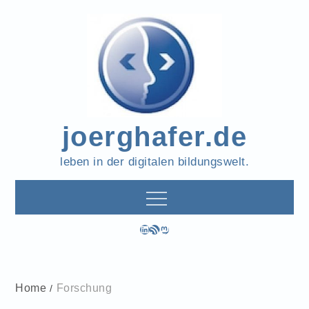
Skip
to
content
joerghafer.de
leben in der digitalen bildungswelt.
LinkedIn
RSS-Feed
Mastodon
Home
Forschung