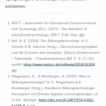
entstehen.
AECT – Association for Educational Communications
and Technology (Ed.). (1977). The definition of
educational technology. AECT, Publ. Dep.
[
↩
]
Hof, B. E. (2018). Der Bildungstechnologe. In S.
Schenk & M. Karcher (Hrsg.), Überschreitungslogiken
und die Grenzen des Humanen. (Neuro-)Enhancement
– Kybernetik – Transhumanismus (Bd. 5, S. 27–51).
epubli.
https://www.pedocs.de/volltexte/2018/16105/
[
↩
]
Niegemann, H., & Weinberger, A. (2020). Was ist
Bildungstechnologie? In H. Niegemann & A.
Weinberger (Hrsg.), Handbuch Bildungstechnologie:
Konzeption und Einsatz digitaler Lernumgebungen (S.
3–16). Springer.
https://doi.org/10.1007/978-3-662-
54368-9_1
[
↩
]