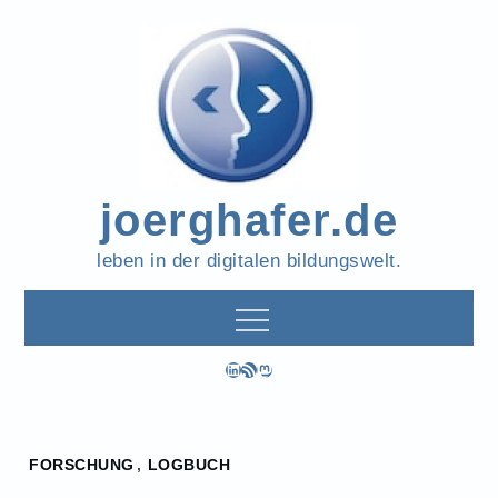
Skip
to
content
joerghafer.de
leben in der digitalen bildungswelt.
LinkedIn
RSS-Feed
Mastodon
Home
FORSCHUNG
,
LOGBUCH
2024