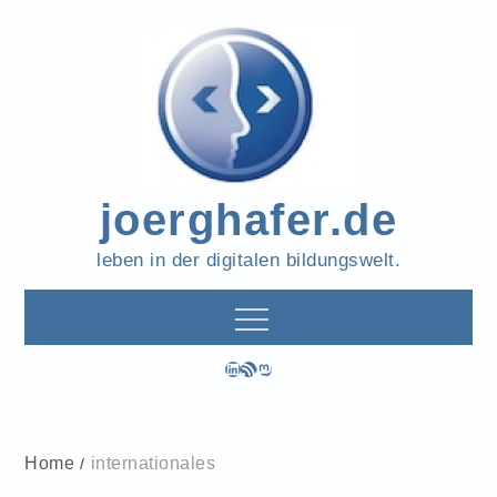
Skip
to
content
joerghafer.de
leben in der digitalen bildungswelt.
LinkedIn
RSS-Feed
Mastodon
Home
internationales