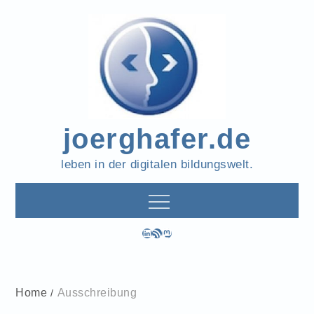
Skip
to
content
joerghafer.de
leben in der digitalen bildungswelt.
LinkedIn
RSS-Feed
Mastodon
Home
Ausschreibung