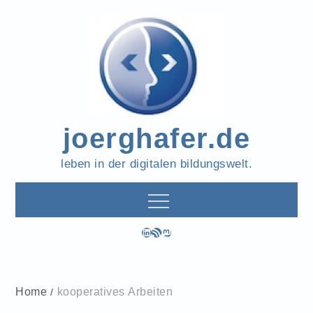
Skip
to
content
joerghafer.de
leben in der digitalen bildungswelt.
LinkedIn
RSS-Feed
Mastodon
Home
kooperatives Arbeiten