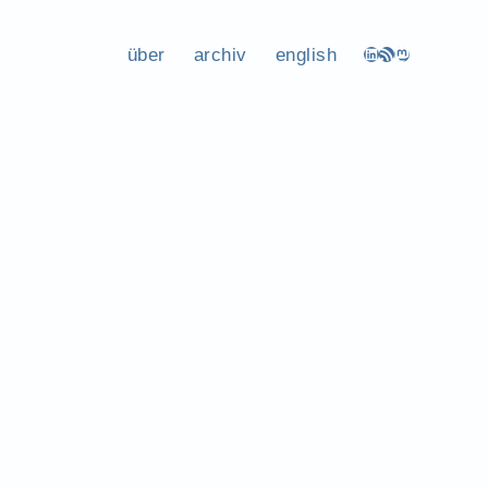
über
archiv
english
LinkedIn
RSS-Feed
Mastodon