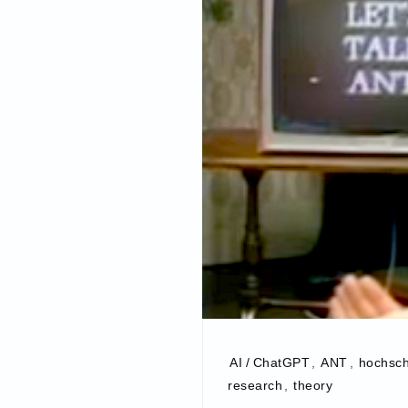
AI / ChatGPT
,
ANT
,
hochsch
research
,
theory