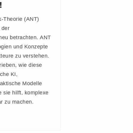
!
k-Theorie (ANT)
 der
 neu betrachten. ANT
logien und Konzepte
kteure zu verstehen.
rieben, wie diese
che KI,
daktische Modelle
 sie hilft, komplexe
ar zu machen.