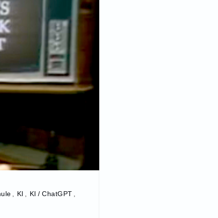
ule
,
KI
,
KI / ChatGPT
,