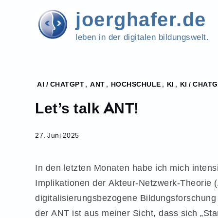
Skip
joerghafer.de
to
content
leben in der digitalen bildungswelt.
Home
AI / CHATGPT
,
ANT
,
HOCHSCHULE
,
KI
,
KI / CHAT
2025
Let’s talk ANT!
Juni
27
Let’s
27. Juni 2025
talk
ANT!
In den letzten Monaten habe ich mich intens
Implikationen der Akteur-Netzwerk-Theorie (
digitalisierungsbezogene Bildungsforschun
der ANT ist aus meiner Sicht, dass sich „St