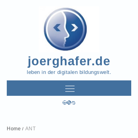
Skip
to
content
joerghafer.de
leben in der digitalen bildungswelt.
LinkedIn
RSS-Feed
Mastodon
Home
ANT