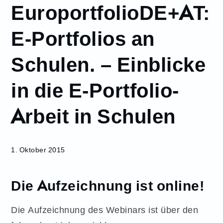
EuroportfolioDE+AT:
Oktober
1
E-Portfolios an
EuroportfolioDE+AT:
E-Portfolios an
Schulen. – Einblicke
Schulen. –
Einblicke in die E-
in die E-Portfolio-
Portfolio-Arbeit in
Schulen
Arbeit in Schulen
1. Oktober 2015
Die Aufzeichnung ist online!
Die Aufzeichnung des Webinars ist über den