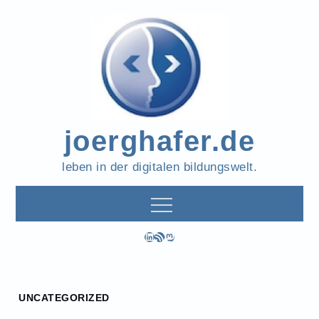
Skip
to
content
joerghafer.de
leben in der digitalen bildungswelt.
LinkedIn
RSS-Feed
Mastodon
Home
UNCATEGORIZED
2015