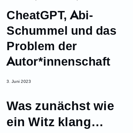
Juni
CheatGPT, Abi-
3
CheatGPT, Abi-
Schummel und das
Schummel und
das Problem der
Problem der
Autor*innenschaft
Autor*innenschaft
3. Juni 2023
Was zunächst wie
ein Witz klang…