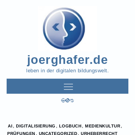
Skip
to
content
joerghafer.de
leben in der digitalen bildungswelt.
LinkedIn
RSS-Feed
Mastodon
Home
AI
,
DIGITALISIERUNG
,
LOGBUCH
,
MEDIENKULTUR
,
2023
PRÜFUNGEN
,
UNCATEGORIZED
,
URHEBERRECHT