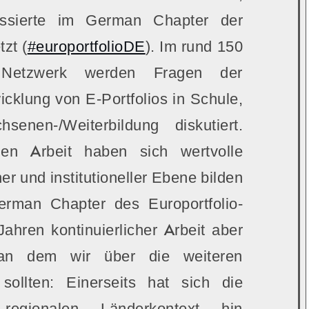
essierte im German Chapter der
tzt (
#europortfolioDE
). Im rund 150
n Netzwerk werden Fragen der
klung von E-Portfolios in Schule,
enen-/Weiterbildung diskutiert.
hen Arbeit haben sich wertvolle
r und institutioneller Ebene bilden
rman Chapter des Europortfolio-
ahren kontinuierlicher Arbeit aber
an dem wir über die weiteren
ollten: Einerseits hat sich die
egionalen Länderkontext hin