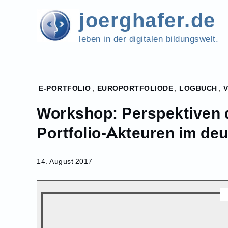
Skip
joerghafer.de
to
content
leben in der digitalen bildungswelt.
Home
E-PORTFOLIO
,
EUROPORTFOLIODE
,
LOGBUCH
,
2017
Workshop: Perspektiven 
August
14
Portfolio-Akteuren im d
Workshop:
Perspektiven der
14. August 2017
Vernetzung von E-
Portfolio-Akteuren
im
deutschsprachigen
Raum