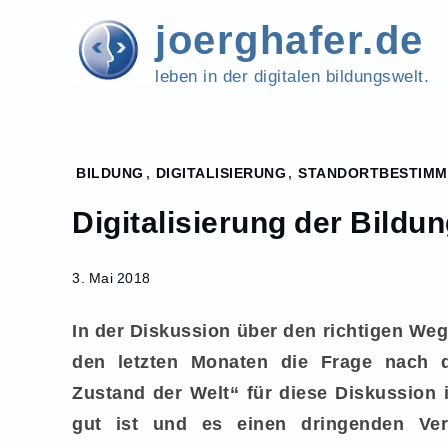
Skip
joerghafer.de
to
content
leben in der digitalen bildungswelt.
Home
BILDUNG
,
DIGITALISIERUNG
,
STANDORTBESTIM
2018
Digitalisierung der Bildun
Mai
3
Digitalisierung
3. Mai 2018
der Bildung
für eine
In der Diskussion über den richtigen Weg 
bessere Welt
den letzten Monaten die Frage nach 
Zustand der Welt“ für diese Diskussion i
gut ist und es einen dringenden Verä