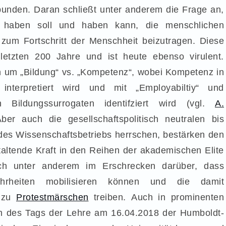
unden. Daran schließt unter anderem die Frage an,
 haben soll und haben kann, die menschlichen
zum Fortschritt der Menschheit beizutragen. Diese
letzten 200 Jahre und ist heute ebenso virulent.
en um „Bildung“ vs. „Kompetenz“, wobei Kompetenz in
nterpretiert wird und mit „Employabiltiy“ und
n Bildungssurrogaten identifziert wird (vgl.
A.
Aber auch die gesellschaftspolitisch neutralen bis
n des Wissenschaftsbetriebs herrschen, bestärken den
staltende Kraft in den Reihen der akademischen Elite
ch unter anderem im Erschrecken darüber, dass
 Mehrheiten mobilisieren können und die damit
r zu
Protestmärschen
treiben. Auch in prominenten
ch des Tags der Lehre am 16.04.2018 der Humboldt-