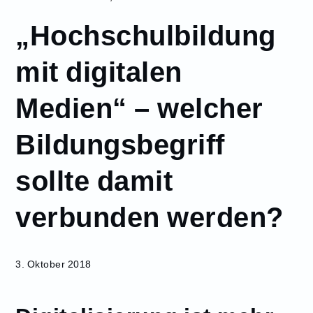
Oktober
„Hochschulbildung
3
„Hochschulbildung
mit digitalen
mit digitalen
Medien“ – welcher
Medien“ – welcher
Bildungsbegriff
sollte damit
Bildungsbegriff
verbunden
werden?
sollte damit
verbunden werden?
3. Oktober 2018