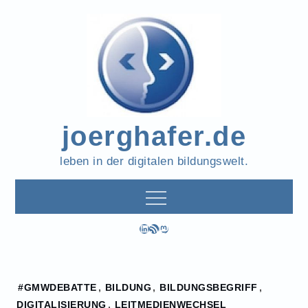
Skip
to
content
joerghafer.de
leben in der digitalen bildungswelt.
LinkedIn
RSS-Feed
Mastodon
Home
#GMWDEBATTE
,
BILDUNG
,
BILDUNGSBEGRIFF
,
2018
DIGITALISIERUNG
,
LEITMEDIENWECHSEL