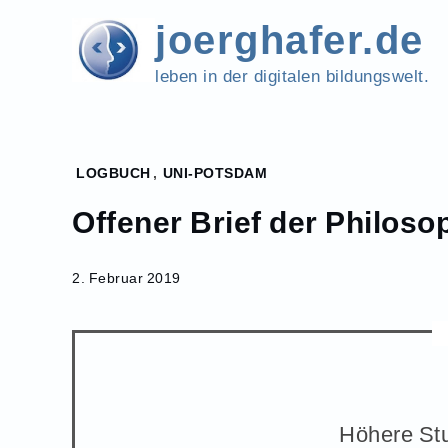
Skip
joerghafer.de
to
content
leben in der digitalen bildungswelt.
Home
LOGBUCH
,
UNI-POTSDAM
2019
Offener Brief der Philoso
Februar
2
Offener Brief der
2. Februar 2019
Philosophischen
Fakultät
Höhere St