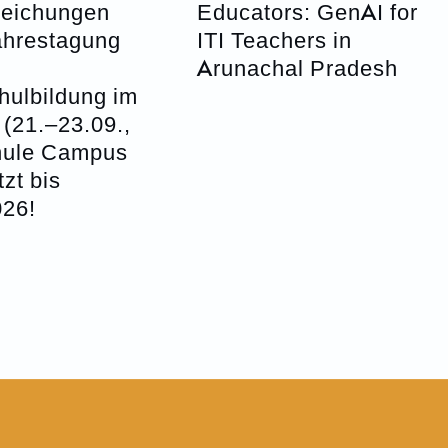
reichungen
Educators: GenAI for
hrestagung
ITI Teachers in
Arunachal Pradesh
hulbildung im
(21.–23.09.,
hule Campus
tzt bis
026!