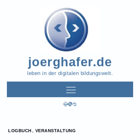
Skip
to
content
joerghafer.de
leben in der digitalen bildungswelt.
LinkedIn
RSS-Feed
Mastodon
Home
LOGBUCH
,
VERANSTALTUNG
2022