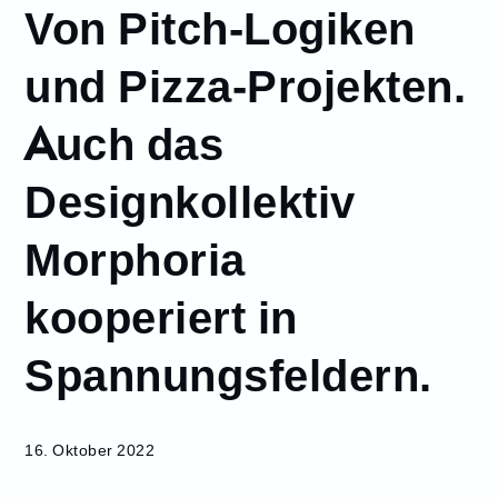
Von Pitch-Logiken
Oktober
16
und Pizza-Projekten.
Von Pitch-Logiken
und Pizza-
Auch das
Projekten. Auch
das
Designkollektiv
Designkollektiv
Morphoria
kooperiert in
Morphoria
Spannungsfeldern.
kooperiert in
Spannungsfeldern.
16. Oktober 2022