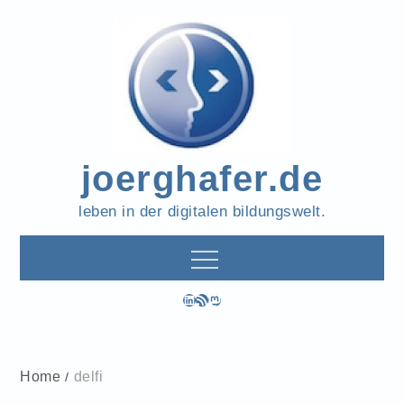
Skip
to
content
joerghafer.de
leben in der digitalen bildungswelt.
LinkedIn
RSS-Feed
Mastodon
Home
delfi