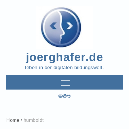
Skip
to
content
joerghafer.de
leben in der digitalen bildungswelt.
LinkedIn
RSS-Feed
Mastodon
Home
humboldt