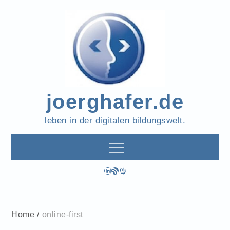
Skip
to
content
joerghafer.de
leben in der digitalen bildungswelt.
LinkedIn
RSS-Feed
Mastodon
Home
online-first