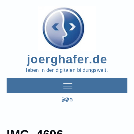
Skip
to
content
joerghafer.de
leben in der digitalen bildungswelt.
LinkedIn
RSS-Feed
Mastodon
IMG_4696
Home