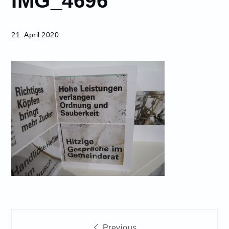
IMG_4696
21. April 2020
Beitragsnavigation
Previous