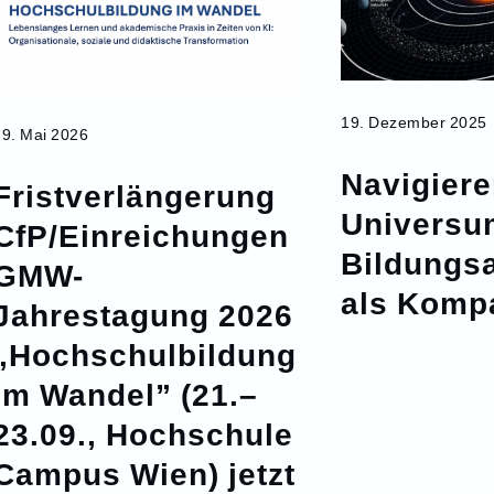
19. Dezember 2025
29. Mai 2026
Navigiere
Fristverlängerung
Universu
CfP/Einreichungen
Bildungs
GMW-
als Komp
Jahrestagung 2026
„Hochschulbildung
im Wandel” (21.–
23.09., Hochschule
Campus Wien) jetzt