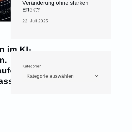
Veränderung ohne starken
Effekt?
22. Juli 2025
n im KI-
m.
Kategorien
aufgaben
ass