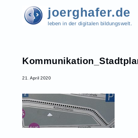
Skip
joerghafer.de
to
content
leben in der digitalen bildungswelt.
Kommunikation_Stadtpla
Home
Kommunikation_Stadtplan_Neuruppin_20111002
21. April 2020