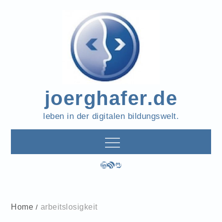
Skip
to
content
joerghafer.de
leben in der digitalen bildungswelt.
LinkedIn
RSS-Feed
Mastodon
Home
arbeitslosigkeit