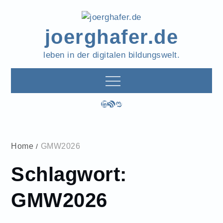
Skip
to
joerghafer.de
content
leben in der digitalen bildungswelt.
LinkedIn
RSS-Feed
Mastodon
Home
GMW2026
Schlagwort:
GMW2026