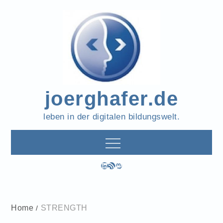
Skip
to
content
joerghafer.de
leben in der digitalen bildungswelt.
LinkedIn
RSS-Feed
Mastodon
Home
STRENGTH