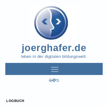
Skip
to
content
joerghafer.de
leben in der digitalen bildungswelt.
LinkedIn
RSS-Feed
Mastodon
Home
LOGBUCH
2021