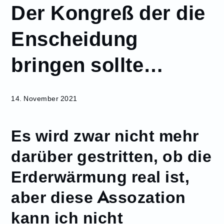
Der Kongreß der die
November
14
Enscheidung
Der Kongreß
der die
bringen sollte…
Enscheidung
bringen
sollte…
14. November 2021
Es wird zwar nicht mehr
darüber gestritten, ob die
Erderwärmung real ist,
aber diese Assozation
kann ich nicht